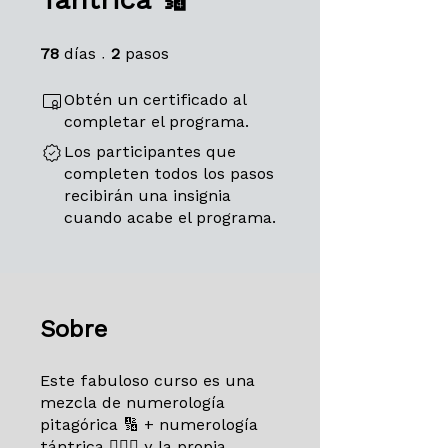
78 días
2 pasos
78
días
2
pasos
Obtén un certificado al
completar el programa.
Los participantes que
completen todos los pasos
recibirán una insignia
cuando acabe el programa.
Sobre
Este fabuloso curso es una
mezcla de numerología
pitagórica 🔢 + numerología
tántrica 🧘🏻‍♀️ y la propia