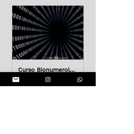
Curso Bionumerología Tántrica 🔢
Privado
•
6 miembros
Compartir