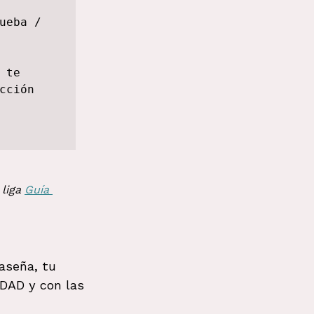
eba / 
te 
ción 
liga
Guía 
aseña, tu 
RDAD y con las 