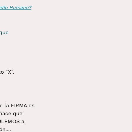
seño Humano?
que 
o “X”.
e la FIRMA es 
hace que 
ULEMOS a 
ión.…