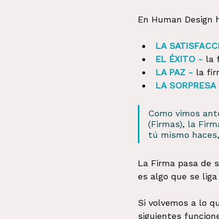
En Human Design ha
LA SATISFACC
EL ÉXITO -
 la
LA PAZ -
la fi
LA SORPRESA 
Como vimos ante
(Firmas), la Fir
tú mismo haces, 
La Firma pasa de s
es algo que se lig
Si volvemos a lo q
siguientes funcione