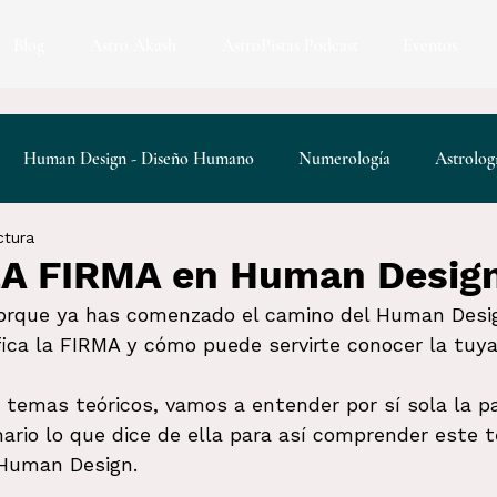
Blog
Astro Akash
AstroPistas Podcast
Eventos
Human Design - Diseño Humano
Numerología
Astrolog
ctura
 de la Consciencia
Contrato del Alma
LA FIRMA en Human Desig
porque ya has comenzado el camino del Human Desig
fica la FIRMA y cómo puede servirte conocer la tuya
 temas teóricos, vamos a entender por sí sola la p
nario lo que dice de ella para así comprender este t
Human Design.