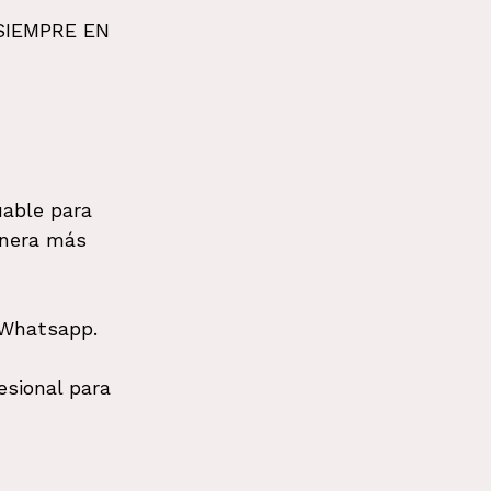
 SIEMPRE EN 
uable para 
anera más 
 Whatsapp. 
esional para 