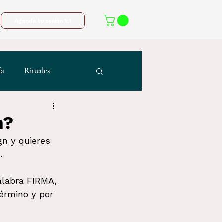
Agenda tu sesión 1:1
ía
Rituales
n?
n y quieres 
.
alabra FIRMA, 
érmino y por 