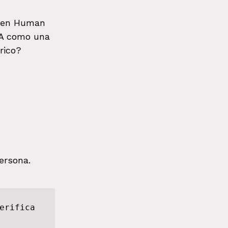
e en Human 
MA como una 
rico?
persona.
erifica 