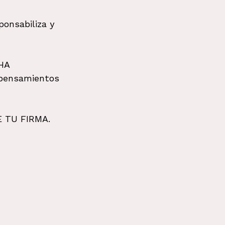
ponsabiliza y 
HA 
 pensamientos 
E TU FIRMA. 