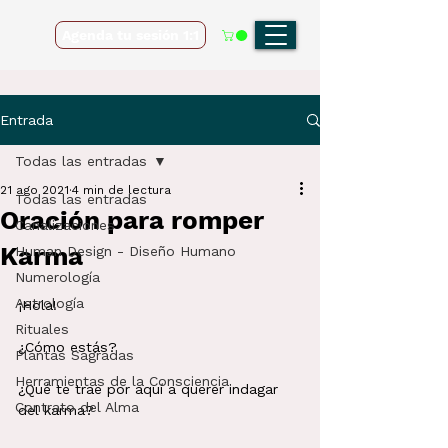
Agenda tu sesión 1:1
Entrada
Todas las entradas
21 ago 2021
4 min de lectura
Todas las entradas
Oración para romper
Canalizaciones
Karma
Human Design - Diseño Humano
Numerología
Astrología
¡Hola!
Rituales
¿Cómo estás?
Plantas Sagradas
Herramientas de la Consciencia
¿Qué te trae por aquí a querer indagar 
Contrato del Alma
del karma?